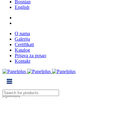
Bosnian
English
O nama
Galerija
Certifikati
Katalog
Prijava za posao
Kontakt
0
Cart (0)