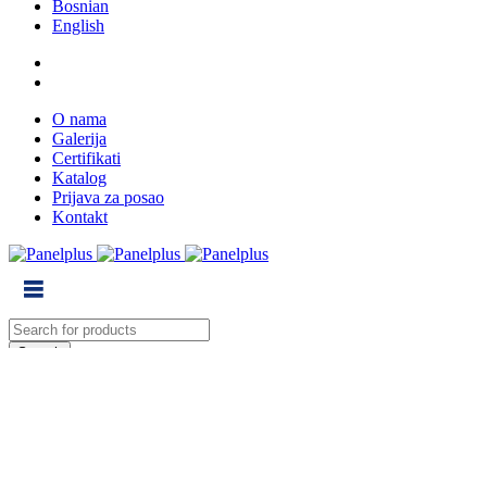
Bosnian
English
O nama
Galerija
Certifikati
Katalog
Prijava za posao
Kontakt
0
Cart (0)